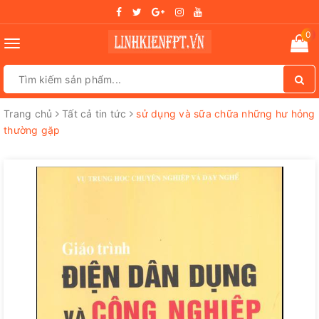
0
Toggle
navigation
Trang chủ
Tất cả tin tức
sử dụng và sữa chữa những hư hỏng
thường gặp