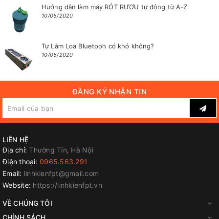
Hướng dẫn làm máy RÓT RƯỢU tự động từ A-Z
10/05/2020
Tự Làm Loa Bluetooh có khó không?
10/05/2020
ĐĂNG KÝ NHẬN TIN
LIÊN HỆ
Địa chỉ:
Thường Tín, Hà Nội
Điện thoại:
0965.563.291
Email:
linhkienfpt@gmail.com
Website:
https://linhkienfpt.vn
VỀ CHÚNG TÔI
CHÍNH SÁCH