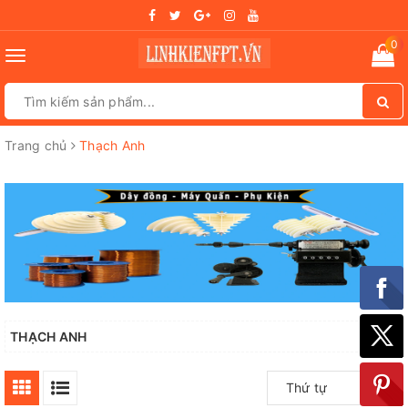
0
Toggle
navigation
Trang chủ
Thạch Anh
THẠCH ANH
Thứ tự