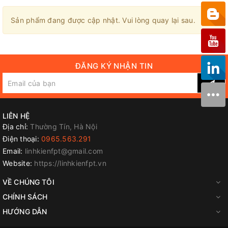
×
Sản phẩm đang được cập nhật. Vui lòng quay lại sau.
ĐĂNG KÝ NHẬN TIN
LIÊN HỆ
Địa chỉ:
Thường Tín, Hà Nội
Điện thoại:
0965.563.291
Email:
linhkienfpt@gmail.com
Website:
https://linhkienfpt.vn
VỀ CHÚNG TÔI
CHÍNH SÁCH
HƯỚNG DẪN