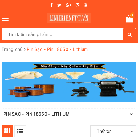
0
Toggle
navigation
Trang chủ
Pin Sạc - Pin 18650 - Lithium
PIN SẠC - PIN 18650 - LITHIUM
Thứ tự