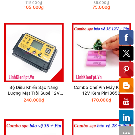
115.000₫
85.000₫
105.000₫
75.000₫
Bộ Điều Khiển Sạc Năng
Combo Chế Pin Máy Khoan
Lượng Mặt Trời Suoẻ 12V
12V Kèm Pin18650
24V 30A ST-S1230 (CHÍNH
240.000₫
170.000₫
HÃNG)