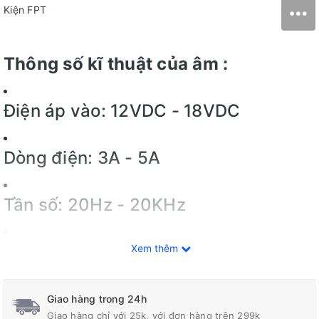
Kiện FPT
Thông số kĩ thuật của âm :
Điện áp vào: 12VDC - 18VDC
Dòng điện: 3A - 5A
Tần số: 20Hz - 20KHz
SNR: 85dB
Xem thêm
Âm nhạc cao điểm: 150w +150 w,
Giao hàng trong 24h
Giao hàng chỉ với 25k, với đơn hàng trên 299k