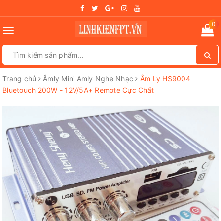
0
Toggle
navigation
Trang chủ
Âmly Mini Amly Nghe Nhạc
Âm Ly HS9004
Bluetouch 200W - 12V/5A+ Remote Cực Chất