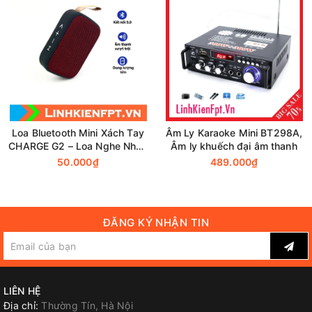
Có điều khiển tử xa
Loa Bluetooth Mini Xách Tay
Âm Ly Karaoke Mini BT298A,
CHARGE G2 – Loa Nghe Nhạc
Âm ly khuếch đại âm thanh
– Nghe Hay Giá Rẻ
50.000₫
489.000₫
ĐĂNG KÝ NHẬN TIN
LIÊN HỆ
Địa chỉ:
Thường Tín, Hà Nội