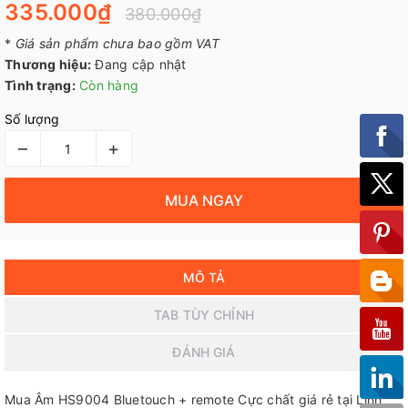
335.000₫
380.000₫
*
Giá sản phẩm chưa bao gồm VAT
Thương hiệu:
Đang cập nhật
Tình trạng:
Còn hàng
Số lượng
–
+
MUA NGAY
MÔ TẢ
TAB TÙY CHỈNH
ĐÁNH GIÁ
Mua Âm HS9004 Bluetouch + remote Cực chất giá rẻ tại Linh