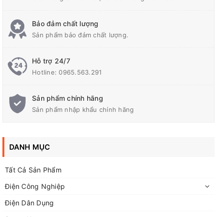
Công Suất: 35W +35 w.
Bảo đảm chất lượng
Sản phẩm bảo đảm chất lượng.
Điều chỉnh cao âm: 12dB +/- 10Khz
Hỗ trợ 24/7
Hotline:
0965.563.291
Điều chỉnh âm trầm: 12dB +/- 100KHz
Sản phẩm chính hãng
Sản phẩm nhập khẩu chính hãng
3 núm điều chỉnh:
Bass
DANH MỤC
Treble
Tất Cả Sản Phẩm
Volume
Điện Công Nghiệp
Điện Dân Dụng