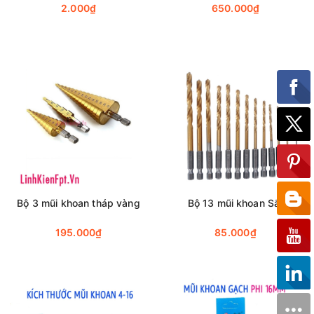
5 Cell 21V)
2.000₫
650.000₫
Bộ 3 mũi khoan tháp vàng
Bộ 13 mũi khoan Sắt
195.000₫
85.000₫