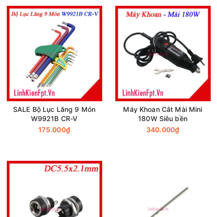
SALE Bộ Lục Lăng 9 Món
Máy Khoan Cắt Mài Mini
W9921B CR-V
180W Siêu bền
175.000₫
340.000₫