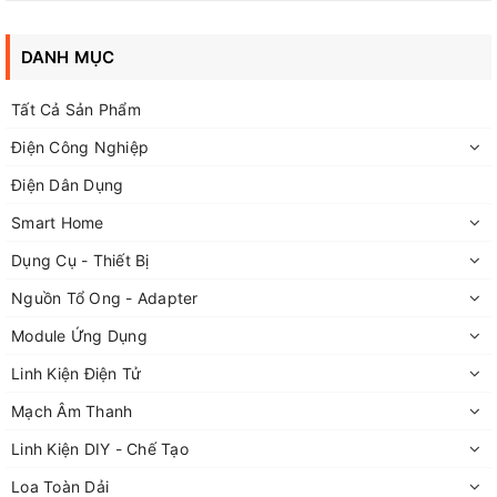
Frame size:
63AF
DANH MỤC
Dòng định mức:
20
A
Tất Cả Sản Phẩm
Dòng cắt ngắn mạch:
6kA
Điện Công Nghiệp
Điện Dân Dụng
Kích thước:
Smart Home
Tiêu chuẩn:
IEC 60947-2
Dụng Cụ - Thiết Bị
Nguồn Tổ Ong - Adapter
Xuất xứ:
LS
Module Ứng Dụng
Linh Kiện Điện Tử
Bảo hành:
12 tháng
Mạch Âm Thanh
Linh Kiện DIY - Chế Tạo
Loa Toàn Dải
Fanpage FPT
:
https://www.facebook.com/linhkiendientufpt/