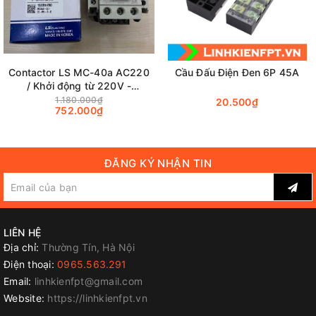
Contactor LS MC-40a AC220
Cầu Đấu Điện Đen 6P 45A
/ Khởi động từ 220V -
2NO+2NC - 18.5kW chính
1.180.000₫
20.500₫
752.000₫
hãng
ĐĂNG KÝ NHẬN TIN
LIÊN HỆ
Địa chỉ:
Thường Tín, Hà Nội
Điện thoại:
0965.563.291
Email:
linhkienfpt@gmail.com
Website:
https://linhkienfpt.vn