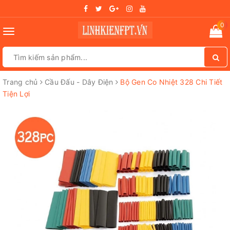
0
Toggle
navigation
Trang chủ
Cầu Đấu - Dây Điện
Bộ Gen Co Nhiệt 328 Chi Tiết
Tiện Lợi