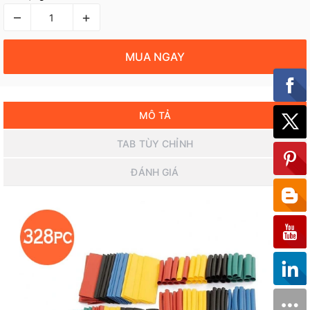
–
+
MUA NGAY
MÔ TẢ
TAB TÙY CHỈNH
ĐÁNH GIÁ