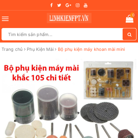
0
Toggle
navigation
Trang chủ
Phụ Kiện Mài
Bộ phụ kiện máy khoan mài mini