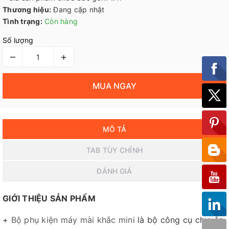
Thương hiệu:
Đang cập nhật
Tình trạng:
Còn hàng
Số lượng
–
+
MUA NGAY
MÔ TẢ
TAB TÙY CHỈNH
ĐÁNH GIÁ
GIỚI THIỆU SẢN PHẨM
+
Bộ phụ kiện máy mài khắc mini
là bộ công cụ chuyên