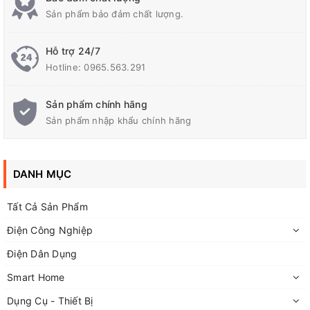
Sản phẩm bảo đảm chất lượng.
Hỗ trợ 24/7
Hotline:
0965.563.291
Sản phẩm chính hãng
Sản phẩm nhập khẩu chính hãng
DANH MỤC
Tất Cả Sản Phẩm
THÔNG SỐ KỸ THUẬT
Điện Công Nghiệp
Điện Dân Dụng
2 hộp giấy nhám loại min. dùng để chà phẳng bề mặt,
chuẩn bị cho khâu đánh bóng. Kim mài kim loại
Smart Home
Dụng Cụ - Thiết Bị
– dùng để tạo hình, chà phẳng kim loại vòng đánh bóng