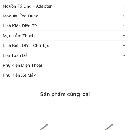
1 hộp bột mài cacborunđum 4 đầu mài tạo hình kim loại
Nguồn Tổ Ong - Adapter
trục giữ lưỡi cắt
và dụng cụ taro tạo gen
Module Ứng Dụng
– đây là 2 công cụ không thể thiếu trong bất kỳ bộ phụ
Linh Kiện Điện Tử
kiện mài khắc mini nào Đá mài lưỡi cắt, lưỡi dao vòng
Mạch Âm Thanh
giấy nhám (giấy giáp) các loại trục lắp giấy nhám
Linh Kiện DIY - Chế Tạo
Loa Toàn Dải
Phụ Kiện Điện Thoại
Phụ Kiện Xe Máy
Sản phẩm cùng loại