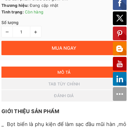
Thương hiệu:
Đang cập nhật
Tình trạng:
Còn hàng
Số lượng
–
+
MUA NGAY
MÔ TẢ
TAB TÙY CHỈNH
ĐÁNH GIÁ
GIỚI THIỆU SẢN PHẨM
_ Bọt biển là phụ kiện để làm sạc đầu mũi hàn ,mỏ