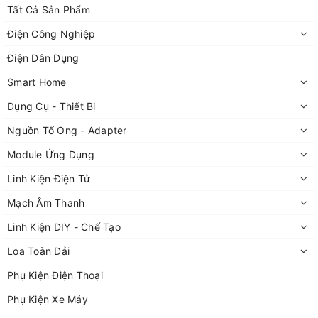
Tất Cả Sản Phẩm
rộng rãi trong việc kiểm soát các máy công cụ và các
thiết bị khác
Điện Công Nghiệp
Điện Dân Dụng
Smart Home
Dụng Cụ - Thiết Bị
Nguồn Tổ Ong - Adapter
Module Ứng Dụng
Linh Kiện Điện Tử
Mạch Âm Thanh
Linh Kiện DIY - Chế Tạo
Loa Toàn Dải
Phụ Kiện Điện Thoại
Phụ Kiện Xe Máy