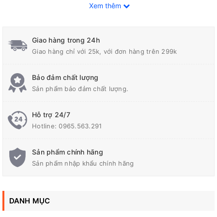
Xem thêm
Giao hàng trong 24h
Giao hàng chỉ với 25k, với đơn hàng trên 299k
Bảo đảm chất lượng
Sản phẩm bảo đảm chất lượng.
Hỗ trợ 24/7
Hotline:
0965.563.291
Thông tin sản phẩm:
Cảm biến từ phi 18
Sản phẩm chính hãng
Sản phẩm nhập khẩu chính hãng
Loại DC 3 dây, PNP NO
Khoảng cách phát hiện: 10mm
Điện áp nguồn: 6~36VDC
DANH MỤC
* Ứng dụng: Cảm biến từ E2E-X10MF1 được sử dụng