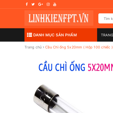
DANH MỤC SẢN PHẨM
TRAN
Trang chủ
Cầu Chì ống 5x20mm ( Hộp 100 chiếc )