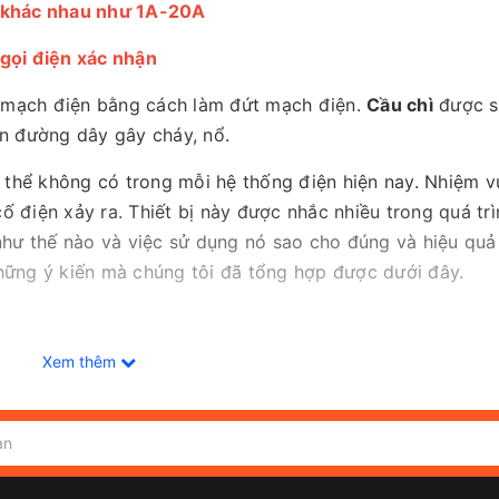
g khác nhau như 1A-20A
 gọi điện xác nhận
ệ mạch điện bằng cách làm đứt mạch điện.
Cầu chì
được s
ên đường dây gây cháy, nổ.
 thể không có trong mỗi hệ thống điện hiện nay. Nhiệm v
cố điện xảy ra. Thiết bị này được nhắc nhiều trong quá trì
như thế nào và việc sử dụng nó sao cho đúng và hiệu quả
hững ý kiến mà chúng tôi đã tổng hợp được dưới đây.
Xem thêm