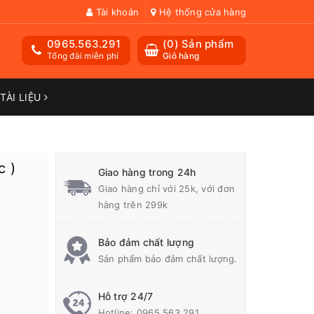
Tài khoản
Hệ thống cửa hàng
0965.563.291
(
0
) Sản phẩm
Tổng đài miễn phí
Giỏ hàng
TÀI LIỆU
c )
Giao hàng trong 24h
Giao hàng chỉ với 25k, với đơn
hàng trên 299k
Bảo đảm chất lượng
Sản phẩm bảo đảm chất lượng.
Hỗ trợ 24/7
Hotline:
0965.563.291