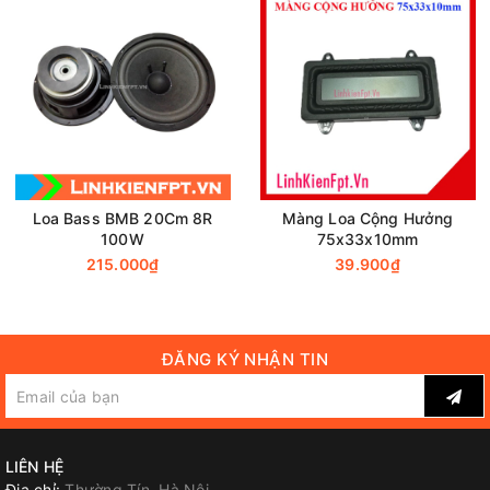
hàng đa dạng phục vụ nhu cầu tìm kiếm của quý khách. Ship
cod toàn quốc.
Mọi chi tiết xin liên hệ :
Linh kiện FPT
SĐT&Zalo : 090.755.1135
Hotline : 088.688.1135
Địa chỉ : Số 6 Tương Mai, Hoàng Mai, Hà Nội
Thanks and Best regards
Loa Bass BMB 20Cm 8R
Màng Loa Cộng Hưởng
100W
75x33x10mm
215.000₫
39.900₫
ĐĂNG KÝ NHẬN TIN
LIÊN HỆ
Địa chỉ:
Thường Tín, Hà Nội