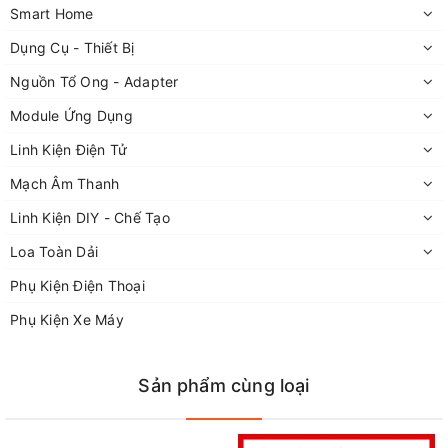
Smart Home
Dụng Cụ - Thiết Bị
Nguồn Tổ Ong - Adapter
Module Ứng Dụng
Linh Kiện Điện Tử
Mạch Âm Thanh
Linh Kiện DIY - Chế Tạo
Loa Toàn Dải
Phụ Kiện Điện Thoại
Còi chip 3-24v DC SFM-27
Phụ Kiện Xe Máy
Cửa hàng linh kiện điện tử FPT
chuyên cũng cấp linh phụ kiện
Sản phẩm cùng loại
điện tử,
mạch khuếch đại âm thanh
, dụng cụ
cầm tay
,
dụng cụ
cơ khí
...
Là
cửa hàng linh kiện điện tử tại Hà Nội
cung cấp nhiều mặt