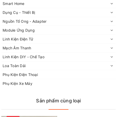
Smart Home
Dụng Cụ - Thiết Bị
Nguồn Tổ Ong - Adapter
Module Ứng Dụng
Linh Kiện Điện Tử
Mạch Âm Thanh
Linh Kiện DIY - Chế Tạo
Loa Toàn Dải
Phụ Kiện Điện Thoại
Phụ Kiện Xe Máy
Combo 5 Kìm Plato Cắt Chân Linh Kiện
.
Sản phẩm cùng loại
Cửa hàng linh kiện điện tử FPT
chuyên cũng cấp linh phụ kiện
điện tử,
mạch khuếch đại âm thanh
, dụng cụ
cầm tay
,
dụng cụ
cơ khí
....
Bán linh kiện
,
Mua linh kiện