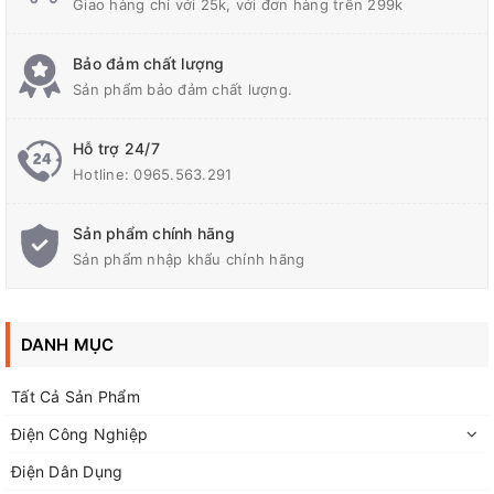
Giao hàng chỉ với 25k, với đơn hàng trên 299k
Bảo đảm chất lượng
Sản phẩm bảo đảm chất lượng.
Hỗ trợ 24/7
Hotline:
0965.563.291
Sản phẩm chính hãng
Combo 5 Kìm Plato Cắt Chân Linh Kiện
.
Sản phẩm nhập khẩu chính hãng
DANH MỤC
Tất Cả Sản Phẩm
Điện Công Nghiệp
Điện Dân Dụng