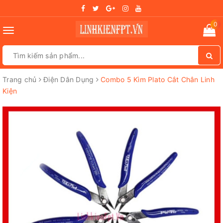
0
Toggle
navigation
Trang chủ
Điện Dân Dụng
Combo 5 Kìm Plato Cắt Chân Linh
Kiện