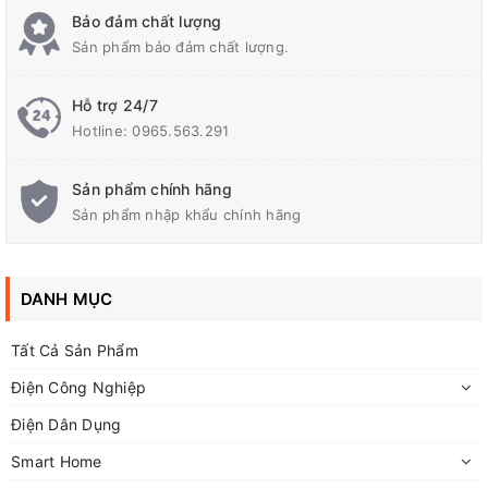
Bảo đảm chất lượng
Sản phẩm bảo đảm chất lượng.
Hỗ trợ 24/7
Hotline:
0965.563.291
THÔNG SỐ KỸ THUẬT
Sản phẩm chính hãng
Sản phẩm nhập khẩu chính hãng
Bộ sảnhẩm bao gồm
+ 1 mạch đóng ngắt theo nhiệt độ, mạch kiểm soát
DANH MỤC
nhiệt độ
Tất Cả Sản Phẩm
+ 1 quạt tản nhiệt 8x8 ( có thể khách hình chút có nhiều
đợt hàng khác nhau )
Điện Công Nghiệp
Điện Dân Dụng
+ 1 nguồn adapter 12V 1A
Smart Home
+ 1 jack đầu ra , jack cái 5.5 để kết nối đầu ra của