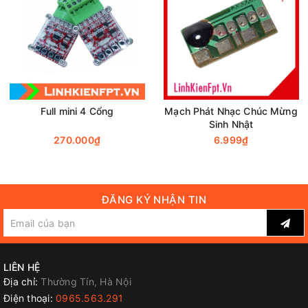
Một số hình ảnh được cắt ra từ Clip mà anh Thắng đã
thực hiện
Full mini 4 Cổng
Mạch Phát Nhạc Chúc Mừng
Sinh Nhật
270.000₫
6.999₫
ĐĂNG KÝ NHẬN TIN
LIÊN HỆ
Địa chỉ:
Thường Tín, Hà Nội
Điện thoại:
0965.563.291