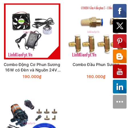
Combo Động Cơ Phun Sương
Combo Đầu Phun Sương
16W có Đèn và Nguồn 24V-
2A (Tặng Quạt Tản Nhiệt
190.000₫
160.000₫
8x8x2,5Cm 24V )