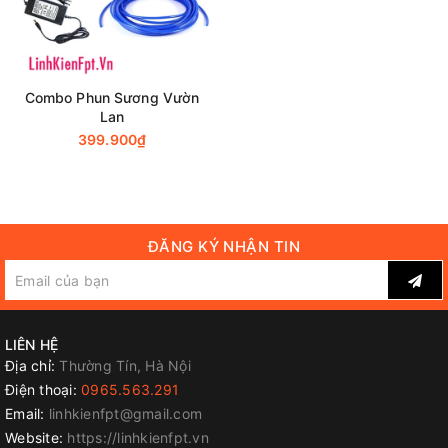
Combo Phun Sương Vườn
Lan
399.900₫
ĐĂNG KÝ NHẬN TIN
LIÊN HỆ
Địa chỉ:
Thường Tín, Hà Nội
Điện thoại:
0965.563.291
Email:
linhkienfpt@gmail.com
Website:
https://linhkienfpt.vn