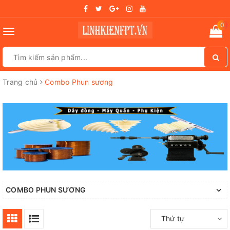
0
Toggle
navigation
Trang chủ
Combo Phun sương
COMBO PHUN SƯƠNG
Thứ tự