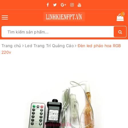
0
Toggle
navigation
Trang chủ
Led Trang Trí Quảng Cáo
Đèn led pháo hoa RGB
220v