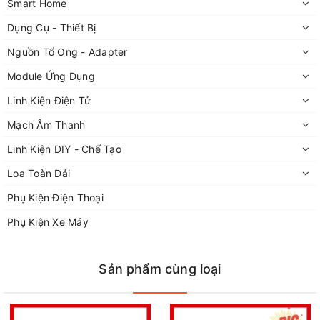
Là một sản phẩm đèn sử dụng lè 7 màu RGB tạo
Smart Home
hiệu ứng để trang trí cho các sân khấu ca nhạc ,
Dụng Cụ - Thiết Bị
phòng hát karaoke
Nguồn Tổ Ong - Adapter
Nay đã có phiên bản thu nhỏ thích hợp để sự
Module Ứng Dụng
dụng cho không gian nhỏ , phòng hát karaoke gia
Linh Kiện Điện Tử
đình
Mạch Âm Thanh
Linh Kiện DIY - Chế Tạo
Loa Toàn Dải
Phụ Kiện Điện Thoại
Phụ Kiện Xe Máy
Sản phẩm cùng loại