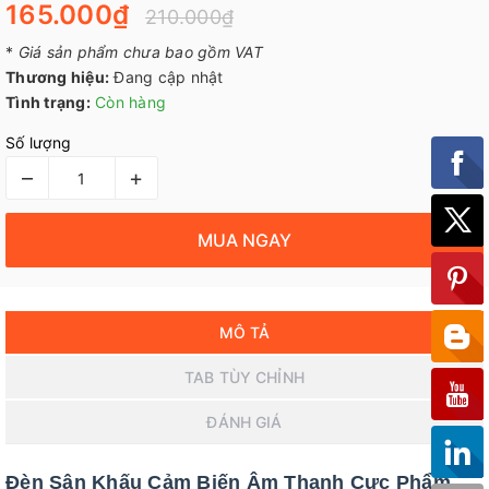
165.000₫
210.000₫
*
Giá sản phẩm chưa bao gồm VAT
Thương hiệu:
Đang cập nhật
Tình trạng:
Còn hàng
Số lượng
–
+
MUA NGAY
MÔ TẢ
TAB TÙY CHỈNH
ĐÁNH GIÁ
Đèn Sân Khấu Cảm Biến Âm Thanh Cực Phẩm