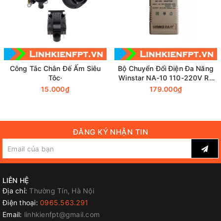
Công Tắc Chân Đế Ấm Siêu
Bộ Chuyển Đổi Điện Đa Năng
Tôc·
Winstar NA-10 110-220V Ra
3-12V 1A
15.000₫
179.000₫
ĐĂNG KÝ NHẬN TIN
LIÊN HỆ
Địa chỉ:
Thường Tín, Hà Nội
Điện thoại:
0965.563.291
Email:
linhkienfpt@gmail.com