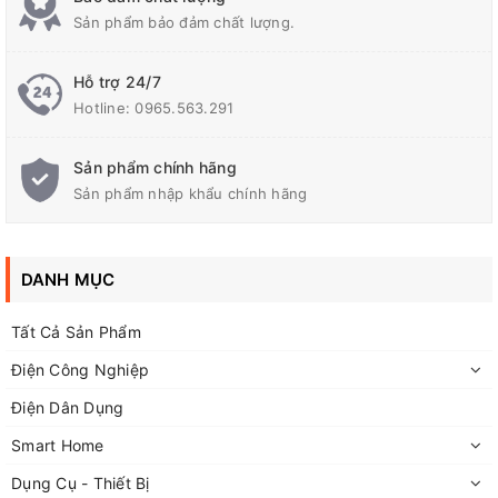
Sản phẩm bảo đảm chất lượng.
Thông Số Kĩ Thuật:
Hỗ trợ 24/7
Hotline:
0965.563.291
Chiếc đồng hồ vạn năng MF47L là sản phẩm cao
Sản phẩm chính hãng
cấp nhất trong các dòng đồng hồ vạn năng MF47
Sản phẩm nhập khẩu chính hãng
- MF47A- MF47B - MF47C- MF47T
Có mạch bảo vệ chống đo nhầm ,chỉ cháy cầu chì
DANH MỤC
không hỏng mạch.
Tất Cả Sản Phẩm
Điện Công Nghiệp
Một sản phẩm có đầy đủ các chức năng cần thiết
Điện Dân Dụng
cho anh em thợ kỹ thuật.
Smart Home
MF47L có chức năng test tất cả các loại điều
Dụng Cụ - Thiết Bị