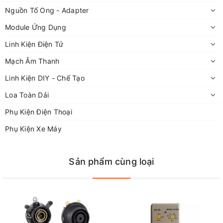
khiển rất dễ dàng.
Nguồn Tổ Ong - Adapter
Module Ứng Dụng
MF47L cũng đo được cả Led anh em nhé.
Linh Kiện Điện Tử
Mạch Âm Thanh
Đo AC - Max 2500V.
Linh Kiện DIY - Chế Tạo
Loa Toàn Dải
Đo DC - Max 2500V.
Phụ Kiện Điện Thoại
Phụ Kiện Xe Máy
Kiểm tra Transistor.
Sản phẩm cùng loại
Đo thông mạch có còi báo.
Đo dòng 10A.