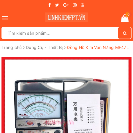
0
Toggle
navigation
Trang chủ
Dụng Cụ - Thiết Bị
Đồng Hồ Kim Vạn Năng MF47L