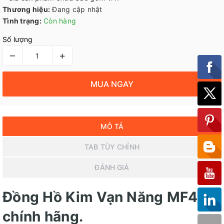
Thương hiệu:
Đang cập nhật
Tình trạng:
Còn hàng
Số lượng
–
+
MUA NGAY
MÔ TẢ
TAB TÙY CHỈNH
ĐÁNH GIÁ
Đồng Hồ Kim Vạn Năng MF47L
chính hãng.