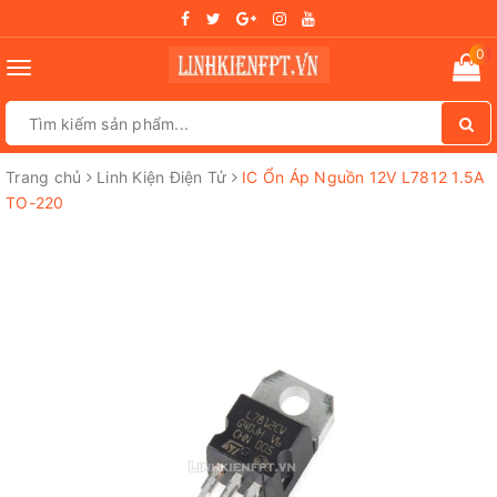
0
Toggle
navigation
Trang chủ
Linh Kiện Điện Tử
IC Ổn Áp Nguồn 12V L7812 1.5A
TO-220