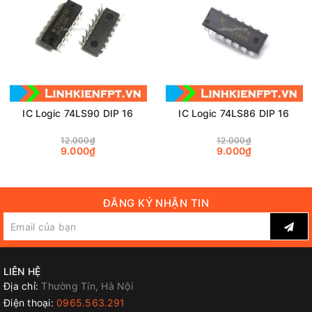
IC Logic 74LS90 DIP 16
IC Logic 74LS86 DIP 16
12.000₫
12.000₫
9.000₫
9.000₫
ĐĂNG KÝ NHẬN TIN
LIÊN HỆ
Địa chỉ:
Thường Tín, Hà Nội
Điện thoại:
0965.563.291