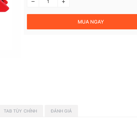
–
+
MUA NGAY
TAB TÙY CHỈNH
ĐÁNH GIÁ