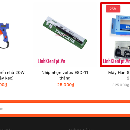
25%
nến nhỏ 20W
Nhíp nhọn vetus ESD-11
Máy Hàn S
ây keo)
thẳng
9
00₫
25.000₫
325.000₫