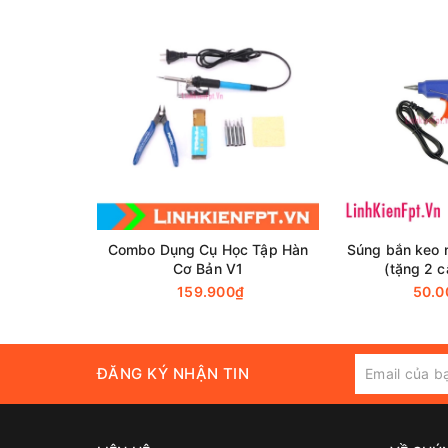
Combo Dụng Cụ Học Tập Hàn
Súng bắn keo 
Cơ Bản V1
(tặng 2 c
159.900₫
50.0
ĐĂNG KÝ NHẬN TIN