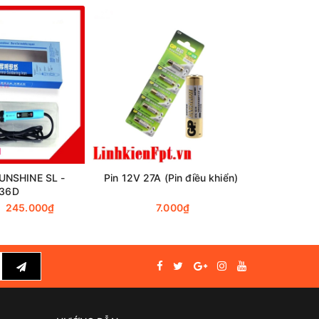
UNSHINE SL -
Pin 12V 27A (Pin điều khiển)
Mỡ hàn c
36D
245.000₫
7.000₫