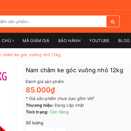
G CHỦ
MÃ GIẢM GIÁ
BẢO HÀNH
YOUTUBE
BLOG 
 châm ke góc vuông nhỏ 12kg
Nam châm ke góc vuông nhỏ 12kg
Đánh giá sản phẩm
85.000₫
*
Giá sản phẩm chưa bao gồm VAT
Thương hiệu:
Đang cập nhật
Tình trạng:
Còn hàng
Số lượng