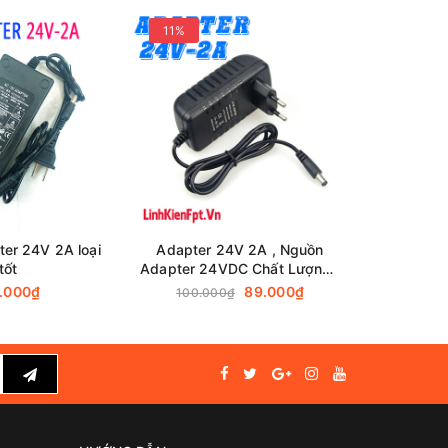
11%
26%
er 24V 2A loại
Adapter 24V 2A , Nguồn
Nguồn 
tốt
Adapter 24VDC Chất Lượng ,
Cấp Nguồn Led
.000₫
89.000₫
100.000₫
120.0