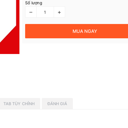
Số lượng
–
+
MUA NGAY
TAB TÙY CHỈNH
ĐÁNH GIÁ