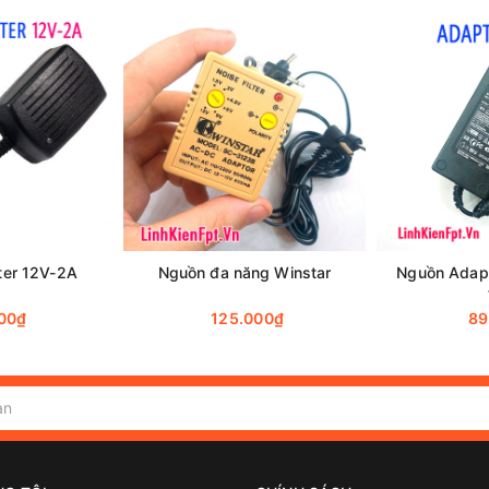
er 12V-2A
Nguồn đa năng Winstar
Nguồn Adapt
00₫
125.000₫
89
Adapter 6V 2A.