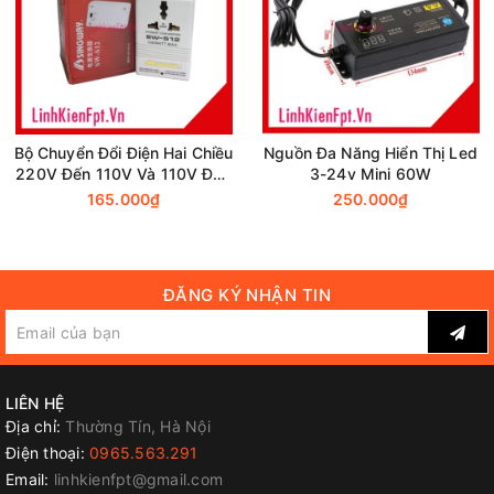
Bộ Chuyển Đổi Điện Hai Chiều
Nguồn Đa Năng Hiển Thị Led
220V Đến 110V Và 110V Đến
3-24v Mini 60W
220V
165.000₫
250.000₫
ĐĂNG KÝ NHẬN TIN
LIÊN HỆ
Địa chỉ:
Thường Tín, Hà Nội
Điện thoại:
0965.563.291
Email:
linhkienfpt@gmail.com