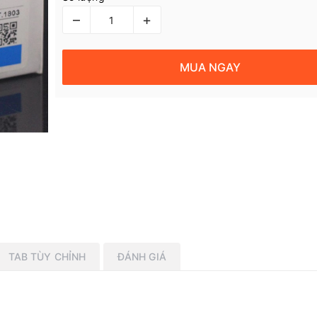
–
+
MUA NGAY
TAB TÙY CHỈNH
ĐÁNH GIÁ