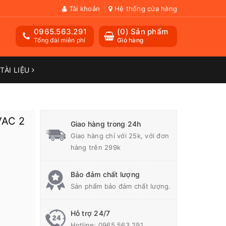
Tài khoản
Hệ thống cửa hàng
0965.563.291
(
0
) Sản phẩm
Tổng đài miễn phí
Giỏ hàng
TÀI LIỆU
VAC 2
Giao hàng trong 24h
Giao hàng chỉ với 25k, với đơn
hàng trên 299k
Bảo đảm chất lượng
Sản phẩm bảo đảm chất lượng.
Hỗ trợ 24/7
Hotline:
0965.563.291