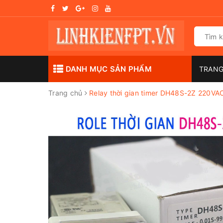
DANH MỤC SẢN PHẨM
TRAN
Trang chủ
Relay thời gian timer DH48S-2Z 220VA