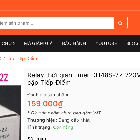
G CHỦ
MÃ GIẢM GIÁ
BẢO HÀNH
YOUTUBE
BLOG 
C 2 cặp Tiếp Điểm
Relay thời gian timer DH48S-2Z 220
cặp Tiếp Điểm
Đánh giá sản phẩm
159.000₫
*
Giá sản phẩm chưa bao gồm VAT
Thương hiệu:
Đang cập nhật
Tình trạng:
Còn hàng
Số lượng