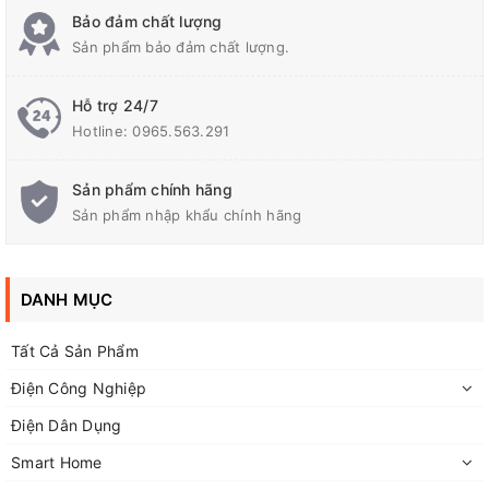
Bảo đảm chất lượng
Sản phẩm bảo đảm chất lượng.
Hỗ trợ 24/7
Hotline:
0965.563.291
THÔNG SỐ KỸ THUẬT
Sản phẩm chính hãng
Sản phẩm nhập khẩu chính hãng
+ Shop có bán nhiều loại trạm loa với các kích thước
khác nhau , quý khách chọn lựa cho mình những trạm
loa phù hợp nhất
DANH MỤC
+ Số trạm kết nối : 2
Tất Cả Sản Phẩm
+ Chiều dài : 5.5cm
Điện Công Nghiệp
Điện Dân Dụng
+ Chiều rộng : 5.5cm
Smart Home
+ Độ Sâu 2cm