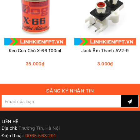
TÍNH NĂNG
+ Trạm đấu loa thùng giúp ta có trải nghiệm dễ dàng
hơn khi kết dây tín hiệu với loa
+ Nâng cao tẩm mỹ cho loa
Keo Con Chó X-66 100ml
Jack Âm Thanh AV2-9
+ Nhiều kích thước và hình dạng khác nhau cho ta
35.000₫
3.000₫
những trải nghiệm khác nhau về loa
ĐĂNG KÝ NHẬN TIN
LIÊN HỆ
Địa chỉ:
Thường Tín, Hà Nội
Điện thoại:
0965.563.291