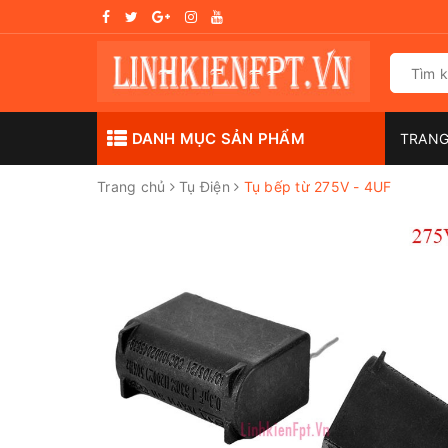
DANH MỤC SẢN PHẨM
TRAN
Trang chủ
Tụ Điện
Tụ bếp từ 275V - 4UF