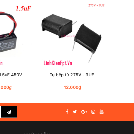
 1.5uF 450V
Tụ bếp từ 275V - 3UF
Tụ bếp
.000₫
12.000₫
y
,
dụng
. Ship