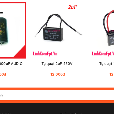
0000uF AUDIO
Tụ quạt 2uF 450V
Tụ quạt
00₫
12.000₫
12
bếp từ 275V - 4UF
nh phụ kiện điện tử,
mạch khuếch đại âm thanh
, dụng cụ
cầm ta
hiều mặt hàng đa dạng phục vụ nhu cầu tìm kiếm của quý khách