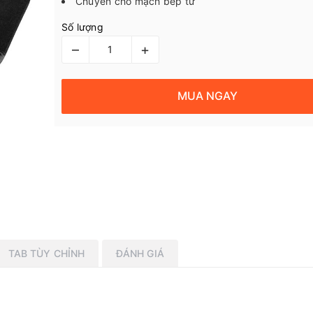
Chuyên cho mạch bếp từ
Số lượng
–
+
MUA NGAY
TAB TÙY CHỈNH
ĐÁNH GIÁ