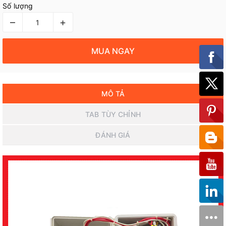
Số lượng
–
+
MUA NGAY
MÔ TẢ
TAB TÙY CHỈNH
ĐÁNH GIÁ