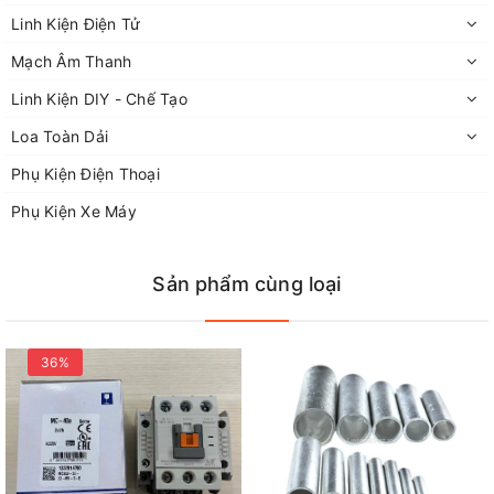
Địa chỉ : Số 6 Tương Mai, Hoàng Mai, Hà Nội
Linh Kiện Điện Tử
Thanks and Best regards
Mạch Âm Thanh
Linh Kiện DIY - Chế Tạo
Loa Toàn Dải
Phụ Kiện Điện Thoại
Phụ Kiện Xe Máy
Sản phẩm cùng loại
36%