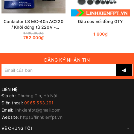
Contactor LS MC-40a AC220
Đầu cos nối đồng GTY
/ Khởi động từ 220V -
2NO+2NC - 18.5kW chính
1.180.000₫
1.600₫
752.000₫
hãng
ĐĂNG KÝ NHẬN TIN
LIÊN HỆ
Địa chỉ:
Thường Tín, Hà Nội
Điện thoại:
0965.563.291
Email:
linhkienfpt@gmail.com
Website:
https://linhkienfpt.vn
VỀ CHÚNG TÔI