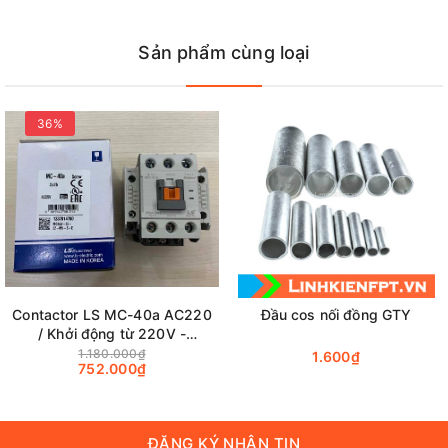
Sản phẩm cùng loại
36%
Vôn kế điện tử DC 0.56 inh 4.5-30V
.
Contactor LS MC-40a AC220
Đầu cos nối đồng GTY
/ Khởi động từ 220V -
2NO+2NC - 18.5kW chính
1.180.000₫
1.600₫
752.000₫
hãng
ĐĂNG KÝ NHẬN TIN