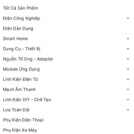
Tất Cả Sản Phẩm
Điện Công Nghiệp
Vôn kế điện tử DC 0.56 inh 4.5-30V
.
Điện Dân Dụng
Smart Home
Dụng Cụ - Thiết Bị
Nguồn Tổ Ong - Adapter
Module Ứng Dụng
Linh Kiện Điện Tử
Mạch Âm Thanh
Linh Kiện DIY - Chế Tạo
Loa Toàn Dải
Phụ Kiện Điện Thoại
Phụ Kiện Xe Máy