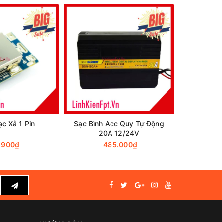
9%
c Xả 1 Pin
Sạc Bình Acc Quy Tự Động
Mạch Test 
20A 12/24V
.900₫
485.000₫
115.00