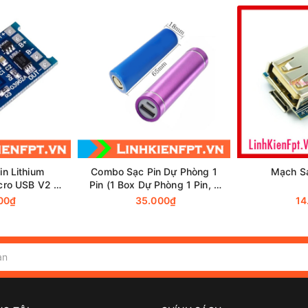
in 18650 UtrafireX2
.
n Lithium
Combo Sạc Pin Dự Phòng 1
Mạch Sạ
ro USB V2 -
Pin (1 Box Dự Phòng 1 Pin, 1
ệ Quá Dòng
Pin Lithium 18650 1200mAh)
00₫
35.000₫
14