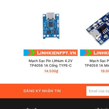
Đế P
Mạch Sạc Pin Lithium 4.2V
Mạch Sạc Pi
TP4056 1A Cổng TYPE-C
TP4056 1A Mic
Có IC Bảo V
14.500₫
19.0
ĐĂNG KÝ NHẬN TIN