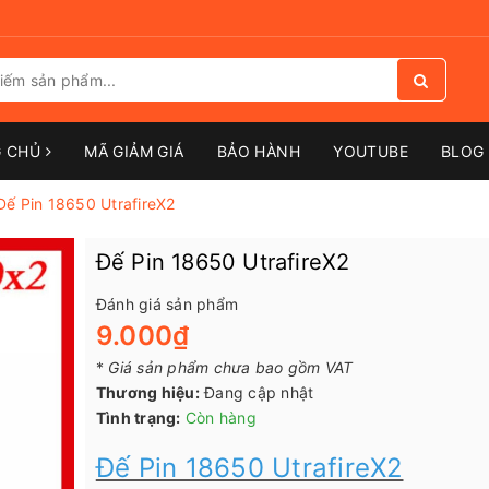
G CHỦ
MÃ GIẢM GIÁ
BẢO HÀNH
YOUTUBE
BLOG 
Đế Pin 18650 UtrafireX2
Đế Pin 18650 UtrafireX2
Đánh giá sản phẩm
9.000₫
*
Giá sản phẩm chưa bao gồm VAT
Thương hiệu:
Đang cập nhật
Tình trạng:
Còn hàng
Đế Pin 18650 UtrafireX2