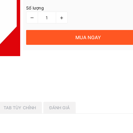
Số lượng
–
+
MUA NGAY
TAB TÙY CHỈNH
ĐÁNH GIÁ