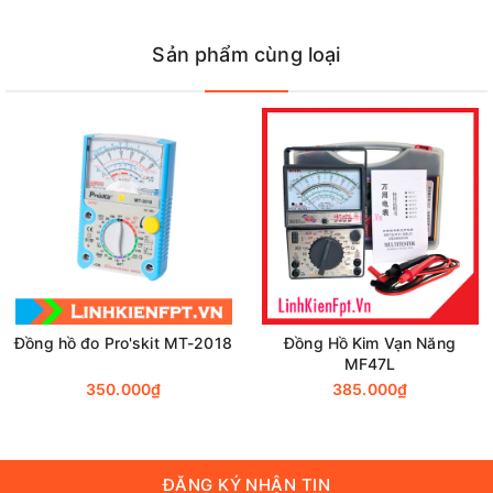
Kích Thước Đa Chiều Của Đồng Hồ Đo Vôn MV305.
Sản phẩm cùng loại
Đồng hồ đo Pro'skit MT-2018
Đồng Hồ Kim Vạn Năng
MF47L
350.000₫
385.000₫
ĐĂNG KÝ NHẬN TIN