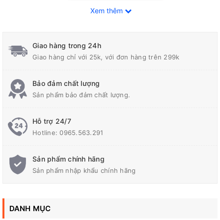
Xem thêm
Giao hàng trong 24h
Giao hàng chỉ với 25k, với đơn hàng trên 299k
Bảo đảm chất lượng
Sản phẩm bảo đảm chất lượng.
Đồng Hồ Đo Vôn MV305.
Hỗ trợ 24/7
Thông tin kĩ thuật:
Hotline:
0965.563.291
Đồng
Độ bảo vệ: IP65 (mặt trước)
Sản phẩm chính hãng
Sản phẩm nhập khẩu chính hãng
Thông số kích thước: kích thước mặt: 96×96 (mm),
kích thướt khoét tủ điện: 92×92 (mm)
Hãng sản xuất:
Selec – Ấn Độ
DANH MỤC