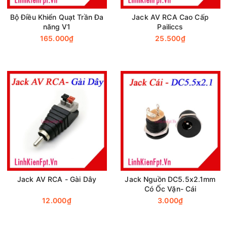
Bộ Điều Khiển Quạt Trần Đa
Jack AV RCA Cao Cấp
năng V1
Pailiccs
165.000₫
25.500₫
Jack AV RCA - Gài Dây
Jack Nguồn DC5.5x2.1mm
Có Ốc Vặn- Cái
12.000₫
3.000₫