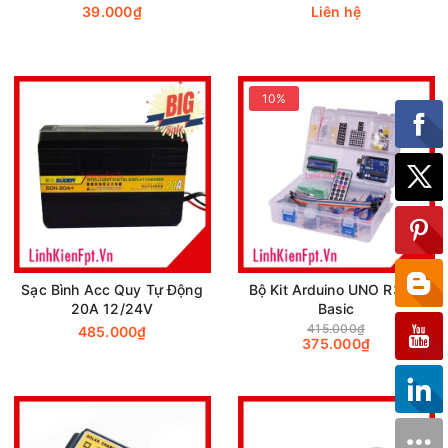
39.000₫
Liên hệ
10%
Sạc Bình Acc Quy Tự Động
Bộ Kit Arduino UNO R3 V1
20A 12/24V
Basic
415.000₫
485.000₫
375.000₫