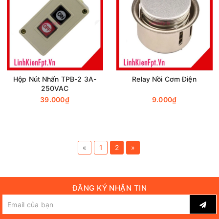
Hộp Nút Nhấn TPB-2 3A-
Relay Nồi Cơm Điện
250VAC
39.000₫
9.000₫
«
1
2
»
ĐĂNG KÝ NHẬN TIN