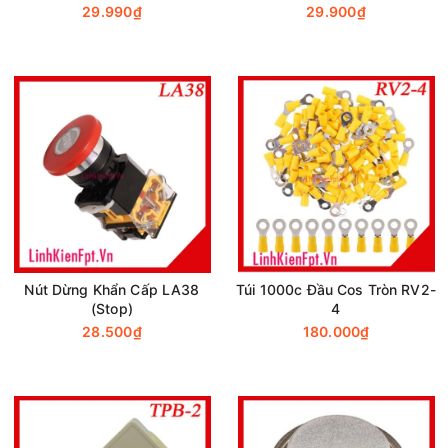
29.990₫
29.900₫
Nút Dừng Khẩn Cấp LA38
Túi 1000c Đầu Cos Tròn RV2-
(Stop)
4
28.500₫
180.000₫