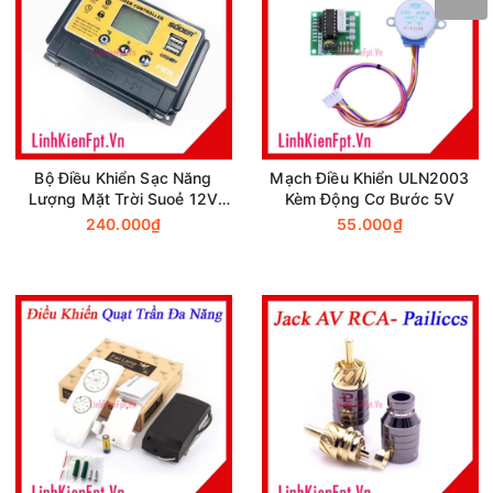
Bộ Điều Khiển Sạc Năng
Mạch Điều Khiển ULN2003
Lượng Mặt Trời Suoẻ 12V
Kèm Động Cơ Bước 5V
24V 30A ST-S1230 (CHÍNH
240.000₫
55.000₫
HÃNG)