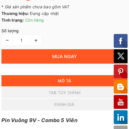
*
Giá sản phẩm chưa bao gồm VAT
Thương hiệu:
Đang cập nhật
Tình trạng:
Còn hàng
Số lượng
–
+
MUA NGAY
MÔ TẢ
TAB TÙY CHỈNH
ĐÁNH GIÁ
Pin Vuông 9V - Combo 5 Viên