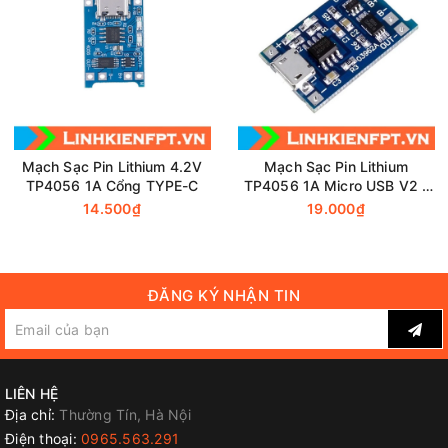
Mạch Sạc Pin Lithium 4.2V
Mạch Sạc Pin Lithium
TP4056 1A Cổng TYPE-C
TP4056 1A Micro USB V2 -
Có IC Bảo Vệ Quá Dòng
14.500₫
19.000₫
ĐĂNG KÝ NHẬN TIN
LIÊN HỆ
Địa chỉ:
Thường Tín, Hà Nội
Điện thoại:
0965.563.291