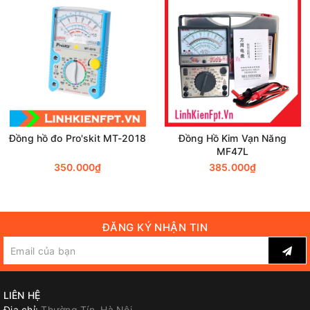
Thanks and Best regards
Đồng hồ đo Pro'skit MT-2018
Đồng Hồ Kim Vạn Năng
MF47L
350.000₫
385.000₫
ĐĂNG KÝ NHẬN TIN
LIÊN HỆ
Địa chỉ:
Thường Tín, Hà Nội