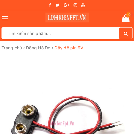
0
Toggle
navigation
Trang chủ
Đồng Hồ Đo
Dây đế pin 9V