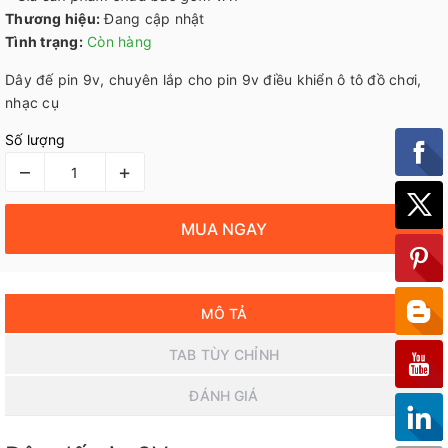
Thương hiệu:
Đang cập nhật
Tình trạng:
Còn hàng
Dây đế pin 9v, chuyên lắp cho pin 9v điều khiển ô tô đồ chơi,
nhạc cụ
Số lượng
–
+
MUA NGAY
MÔ TẢ
TAB TÙY CHỈNH
ĐÁNH GIÁ